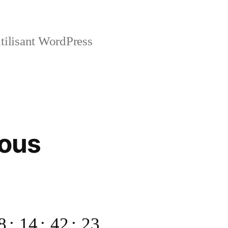
tilisant WordPress
tous
8
:
14
:
42
:
23