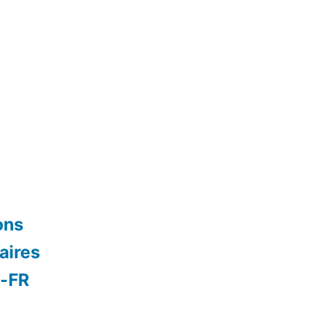
ons
aires
s-FR