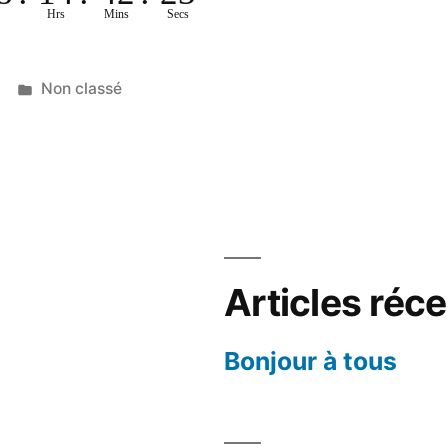
Hrs
Mins
Secs
Publié
Non classé
dans
Articles réc
Bonjour à tous