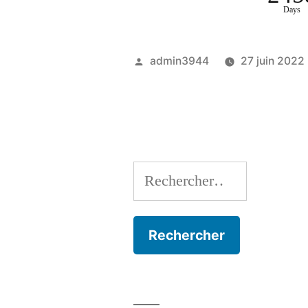
Days
Publié
admin3944
27 juin 2022
par
Rechercher :